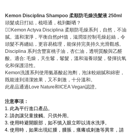
Kemon Disciplina Shampoo 柔順防毛燥洗髮液 250ml
頭髮成日打結，梳唔通，梳到斷哂？
👉🏻Kemon Actyva Disciplina 柔順防毛燥系列，自然，不油
膩。溫和潔淨，平衡自然pH值，滋潤並控制毛燥起絲，令
頭髮不再纏結，更容易梳理，能保持完美持久光滑觀感。
Disciplina 系列含豐富桃子油，杏仁油，透明質酸與乙醛
酸。適合: 毛燥，天生鬈，鬈髮，溫和滋養頭髮，發揮抗氧
化和保護活性。
Kemon洗護系列使用氨基酸起泡劑，泡沫較細膩和綿密，
既能達到清潔效果，又不刺激，十分溫和。
此産品通過Love Nature和ICEA Vegan認證。
注意事項：
1. 此為平行進口產品。
2. 請勿讓兒童接觸。只供外用。
3. 使用時避開眼部，如不慎入眼立即以清水洗淨。
4. 使用時，如果出現紅腫，腫脹，瘙癢或刺激等異常，請