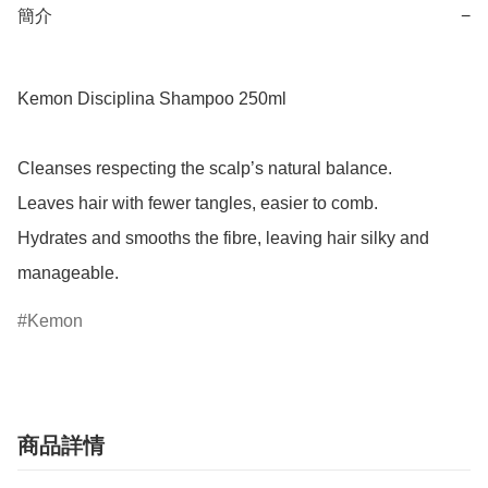
簡介
−
Kemon Disciplina Shampoo 250ml

Cleanses respecting the scalp’s natural balance.

Leaves hair with fewer tangles, easier to comb.

Hydrates and smooths the fibre, leaving hair silky and 
manageable.
Kemon
商品詳情