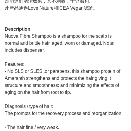
既能達到清潔效果，又不刺激，十分溫和。
此産品通過Love Nature和ICEA Vegan認證。
Description
Nuova Fibre Shampoo is a shampoo for the scalp is
normal and brittle hair, aged, worn or damaged. Note:
includes dispenser.
Features:
- No SLS or SLES ,or parabens, this shampoo protein of
Amaranth strengthens and protects the hair giving it
structure and smoothness; and minimizing the effects of
aging on the hair from root to tip.
Diagnosis / type of hair:
The prompts for the recovery process and reorganization:
- The hair fine / very weak.